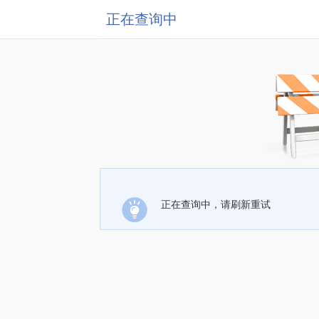
正在查询中
正在查询中，请刷新重试