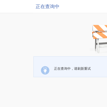
正在查询中
正在查询中，请刷新重试